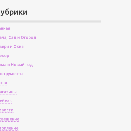
Рубрики
анная
ача, Сад и Огород
вери и Окна
екор
има и Новый год
нструменты
ухня
агазины
ебель
овости
свещение
топление