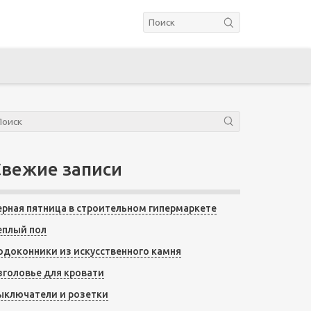
Свежие записи
ерная пятница в строительном гипермаркете
еплый пол
одоконники из искусственного камня
зголовье для кровати
ыключатели и розетки