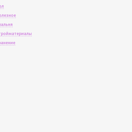
ол
олезное
пальня
тройматериалы
ранение