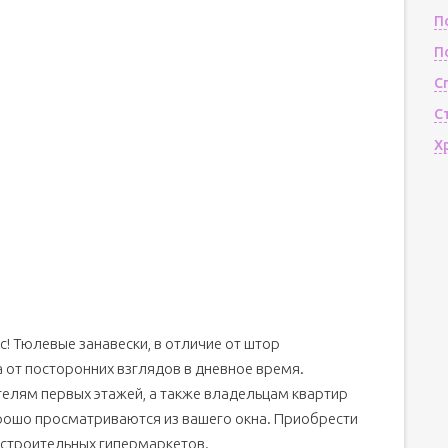
П
П
С
С
Х
! Тюлевые занавески, в отличие от штор
 от посторонних взглядов в дневное время.
телям первых этажей, а также владельцам квартир
хорошо просматриваются из вашего окна. Приобрести
 строительных гипермаркетов.