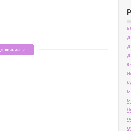
В
Д
Д
ержание
Д
З
И
К
М
М
Н
О
О