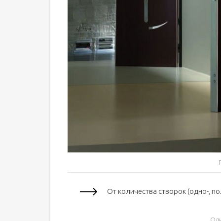
От количества створок (одно-, п
Одн