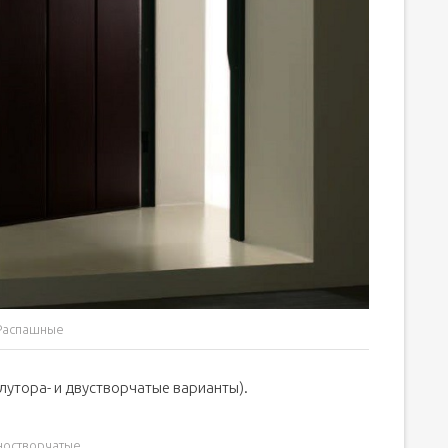
Распашные
олутора- и двустворчатые варианты).
остворчатые