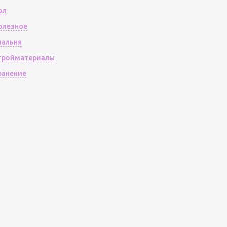
ол
олезное
пальня
тройматериалы
ранение