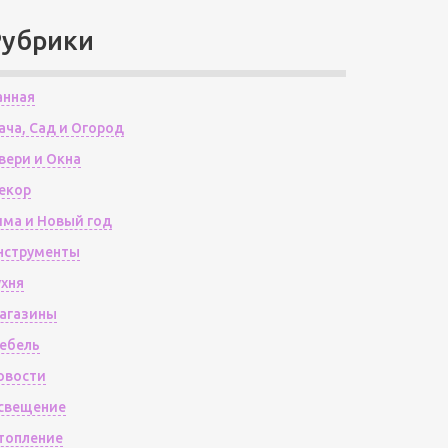
Рубрики
анная
ача, Сад и Огород
вери и Окна
екор
има и Новый год
нструменты
ухня
агазины
ебель
овости
свещение
топление