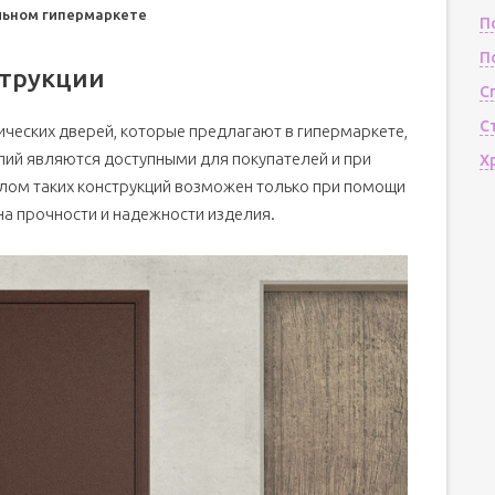
льном гипермаркете
П
П
струкции
С
С
ческих дверей, которые предлагают в гипермаркете,
елий являются доступными для покупателей и при
Х
Взлом таких конструкций возможен только при помощи
на прочности и надежности изделия.