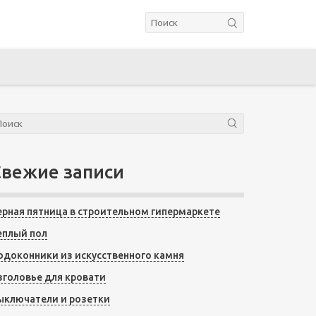
Свежие записи
ерная пятница в строительном гипермаркете
еплый пол
одоконники из искусственного камня
зголовье для кровати
ыключатели и розетки