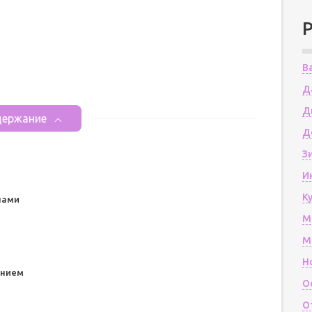
В
Д
Д
ержание
Д
З
И
К
нами
М
М
Н
ением
О
О