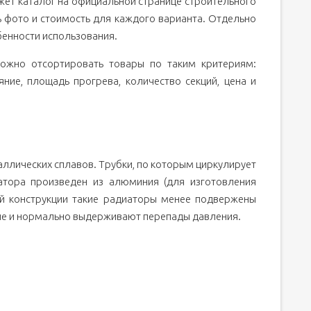
ет каталог на официальной странице строительного
ь фото и стоимость для каждого варианта. Отдельно
бенности использования.
ожно отсортировать товары по таким критериям:
ние, площадь прогрева, количество секций, цена и
аллических сплавов. Трубки, по которым циркулирует
иатора произведен из алюминия (для изготовления
ей конструкции такие радиаторы менее подвержены
ые и нормально выдерживают перепады давления.