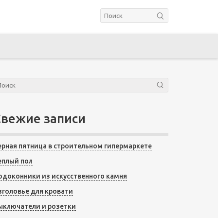
Свежие записи
ерная пятница в строительном гипермаркете
еплый пол
одоконники из искусственного камня
зголовье для кровати
ыключатели и розетки