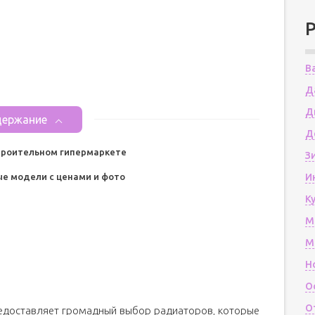
В
Д
Д
ержание
Д
строительном гипермаркете
З
ые модели с ценами и фото
И
К
М
М
Н
О
О
редоставляет громадный выбор радиаторов, которые