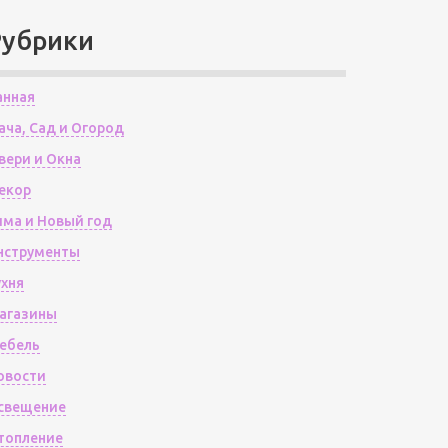
Рубрики
анная
ача, Сад и Огород
вери и Окна
екор
има и Новый год
нструменты
ухня
агазины
ебель
овости
свещение
топление