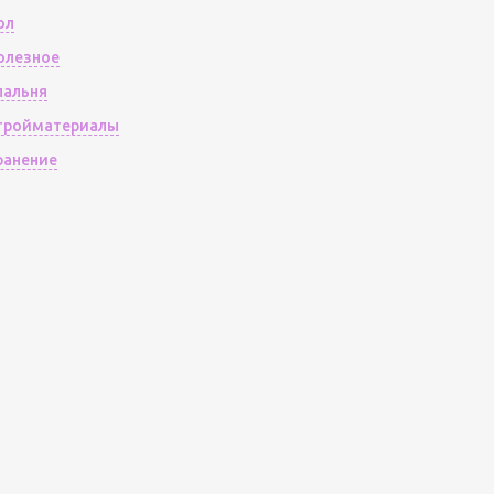
ол
олезное
пальня
тройматериалы
ранение