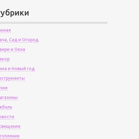
Рубрики
анная
ача, Сад и Огород
вери и Окна
екор
има и Новый год
нструменты
ухня
агазины
ебель
овости
свещение
топление