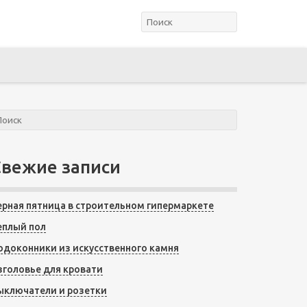
Свежие записи
ерная пятница в строительном гипермаркете
еплый пол
одоконники из искусственного камня
зголовье для кровати
ыключатели и розетки