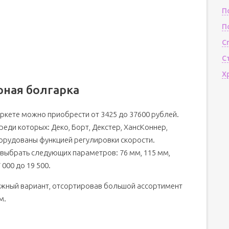
П
П
С
С
Х
рная болгарка
ркете можно приобрести от 3425 до 37600 рублей.
еди которых: Деко, Борт, Декстер, ХансКоннер,
орудованы функцией регулировки скорости.
 выбрать следующих параметров: 76 мм, 115 мм,
 000 до 19 500.
ужный вариант, отсортировав большой ассортимент
м.