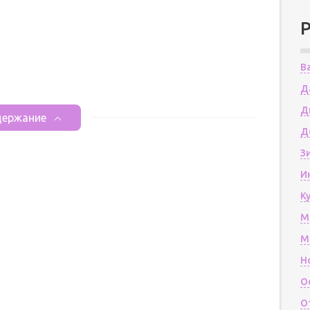
В
Д
Д
ержание
Д
З
И
К
М
М
Н
О
О