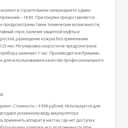
 момент в строительном гипермаркете одним
апряжение – 18 Вт. При покупке предоставляется
 Не предусмотрены такие технические возможности,
лавный спуск, наличие защитной муфты и
оростей, размещение кожуха без применения
125 мм. Регулировка скорости не предусмотрена
а прибора занимает 1 час. Производится в Румынии.
чен для использования в качестве профессионального
й:
иант. Стоимость – 4 998 рублей. Используется для
лагодаря указанному виду аккумулятора
применять аппарат в местах, где нет доступа к
ибора можно отметить его долговечность (при