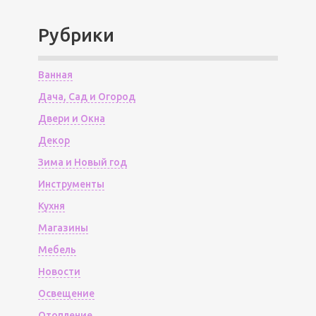
Рубрики
Ванная
Дача, Сад и Огород
Двери и Окна
Декор
Зима и Новый год
Инструменты
Кухня
Магазины
Мебель
Новости
Освещение
Отопление